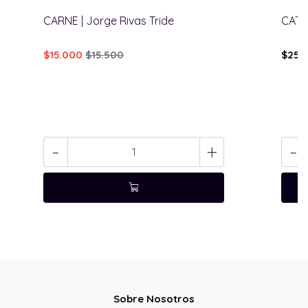
CARNE | Jorge Rivas Tride
CATA
$15.000
$15.500
$25.
-
+
-
Sobre Nosotros