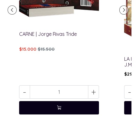
CARNE | Jorge Rivas Tride
$15.000
$15.500
LA P
J.M.
$29.
-
+
-