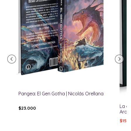
Pangea: El Gen Gotha | Nicolás Orellana
La co
$23.000
Arau
$15.