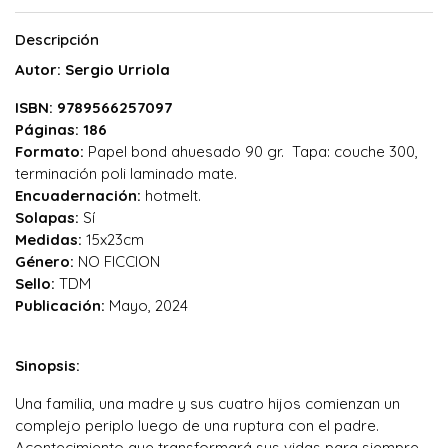
Descripción
Autor: Sergio Urriola
ISBN: 9789566257097
Páginas: 186
Formato:
Papel bond ahuesado 90 gr. Tapa: couche 300,
terminación poli laminado mate.
Encuadernación:
hotmelt.
Solapas:
Sí
Medidas:
15x23cm
Género:
NO FICCION
Sello:
TDM
Publicación:
Mayo, 2024
Sinopsis:
Una familia, una madre y sus cuatro hijos comienzan un
complejo periplo luego de una ruptura con el padre.
Acontecimiento que transformará sus vidas para siempre.