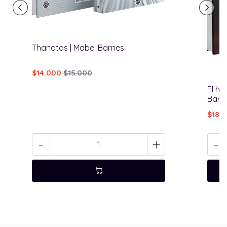
Thanatos | Mabel Barnes
$14.000
$15.000
El ha
Barav
$18.
-
+
-