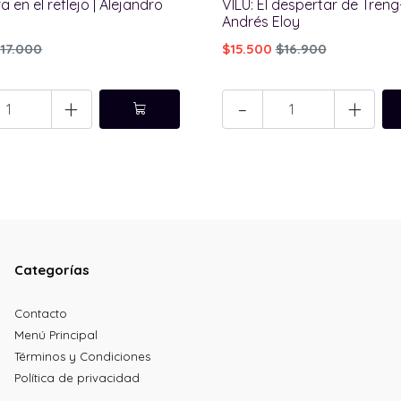
 en el reflejo | Alejandro
VILU: El despertar de Treng
e
Andrés Eloy
17.000
$15.500
$16.900
+
-
+
Categorías
Contacto
Menú Principal
Términos y Condiciones
Política de privacidad