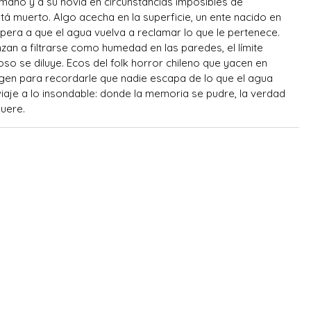
mano y a su novia en circunstancias imposibles de
stá muerto. Algo acecha en la superficie, un ente nacido en
era a que el agua vuelva a reclamar lo que le pertenece.
an a filtrarse como humedad en las paredes, el límite
so se diluye. Ecos del folk horror chileno que yacen en
rgen para recordarle que nadie escapa de lo que el agua
iaje a lo insondable: donde la memoria se pudre, la verdad
uere.