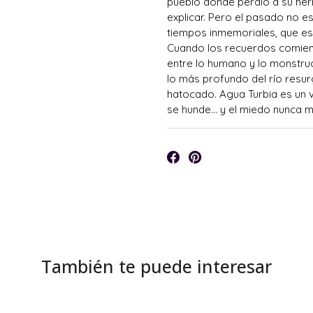
pueblo donde perdió a su her
explicar. Pero el pasado no e
tiempos inmemoriales, que esp
Cuando los recuerdos comienz
entre lo humano y lo monstruo
lo más profundo del río resu
hatocado. Agua Turbia es un v
se hunde… y el miedo nunca m
También te puede interesar