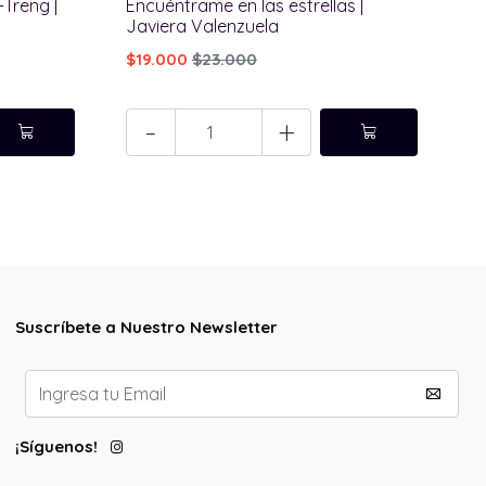
-Treng |
Encuéntrame en las estrellas |
Pa
Javiera Valenzuela
Or
$19.000
$23.000
$
-
+
Suscríbete a Nuestro Newsletter
¡Síguenos!