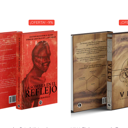
¡OFERTA! -9%
¡OF