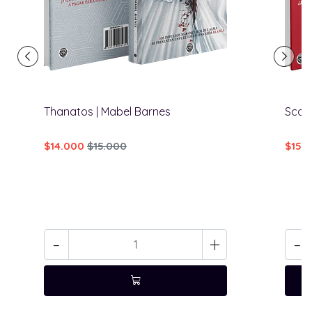
Thanatos | Mabel Barnes
Scarl
$14.000
$15.000
$15.
-
+
-