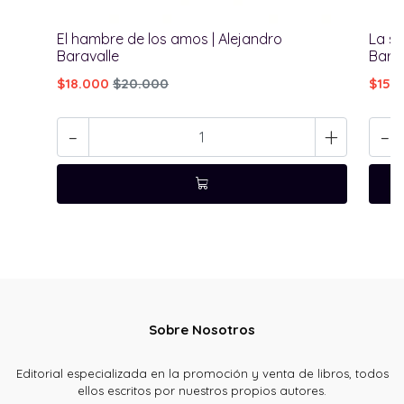
El hambre de los amos | Alejandro
La so
Baravalle
Barav
$18.000
$20.000
$15.
-
+
-
Sobre Nosotros
Editorial especializada en la promoción y venta de libros, todos
ellos escritos por nuestros propios autores.