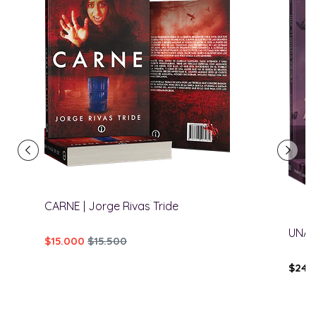
CARNE | Jorge Rivas Tride
UNA 
$15.000
$15.500
$24.