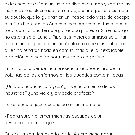
este escenario Demian, un atractivo aventurero, seguirá las
instrucciones plasmadas en un viejo diario perteneciente a
su abuelo, que lo guiaran en un inesperado viaje de escape
a la Cordillera de los Andes buscando respuestas a lo que
todo apunta: Una terrible y olvidada profecía. Sin embargo
no estará solo. Luna y Pipo, sus mejores amigos se unirán
a Demian, al igual que un incrédulo chico de clase alta con
quien no tendrán nada en común, más que la inexplicable
atracción que sentirá por nuestro protagonista.
En tanto, una demoniaca presencia se apoderara de la
voluntad de los enfermos en las ciudades contaminadas.
¿Un ataque bacteriológico? ¿Envenenamiento de las
industrias? ¿Una vieja y olvidada profecía?
La respuesta yace escondida en las montañas.
¿Podrá surgir el amor mientras escapas de un
desconocido enemigo?
Quizás ya sea demasiado tarde, Ajenjo viene por ti...