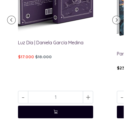
Luz Día | Daniela García Medina
Pange
$17.000
$18.000
$23.
-
+
-