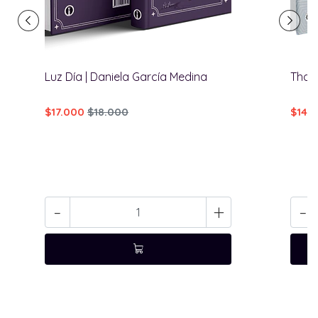
Luz Día | Daniela García Medina
Than
$17.000
$18.000
$14.
-
+
-