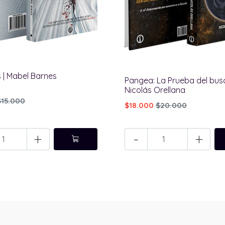
 | Mabel Barnes
Pangea: La Prueba del bus
Nicolás Orellana
$15.000
$18.000
$20.000
+
-
+