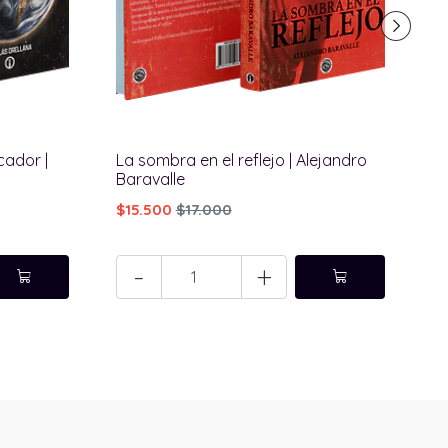
El
cador |
La sombra en el reflejo | Alejandro
Baravalle
$1
$15.500
$17.000
-
+