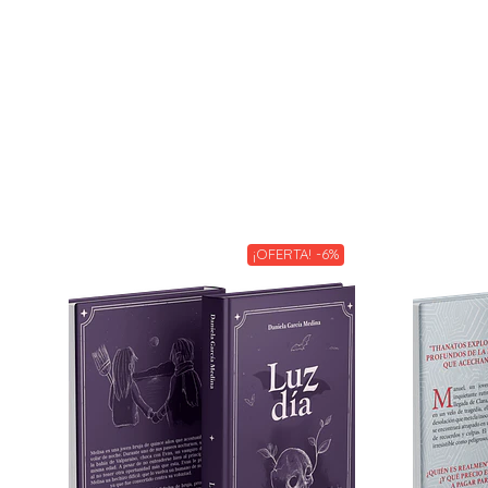
¡OFERTA! -6%