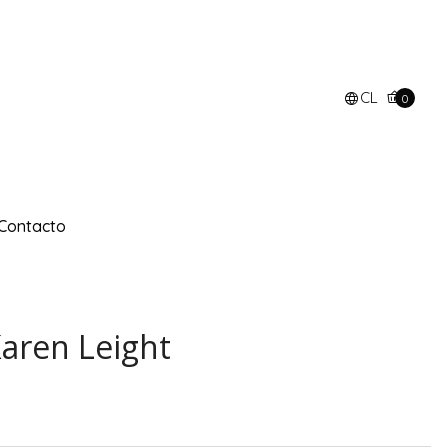
CL
0
Contacto
aren Leight