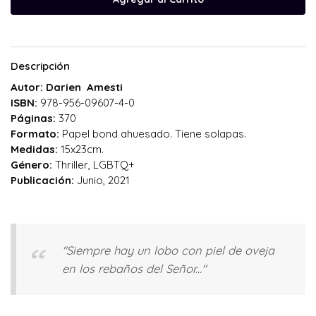
Descripción
Autor: Darien Amesti
ISBN:
978-956-09607-4-0
Páginas:
370
Formato:
Papel bond ahuesado. Tiene solapas.
Medidas:
15x23cm.
Género:
Thriller, LGBTQ+
Publicación:
Junio, 2021
"Siempre hay un lobo con piel de oveja
en los rebaños del Señor..."