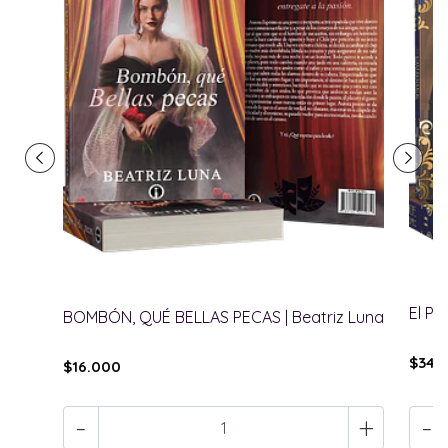
El PR
BOMBÓN, QUÉ BELLAS PECAS | Beatriz Luna
$34.
$16.000
-
+
-