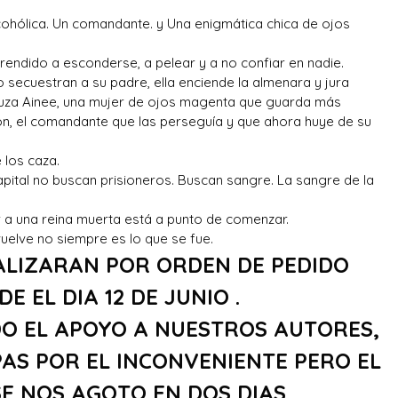
ohólica. Un comandante. y Una enigmática chica de ojos
endido a esconderse, a pelear y a no confiar en nadie.
 secuestran a su padre, ella enciende la almenara y jura
cruza Ainee, una mujer de ojos magenta que guarda más
n, el comandante que las perseguía y que ahora huye de su
 los caza.
pital no buscan prisioneros. Buscan sangre. La sangre de la
r a una reina muerta está a punto de comenzar.
vuelve no siempre es lo que se fue.
ALIZARAN POR ORDEN DE PEDIDO
DE EL DIA 12 DE JUNIO .
O EL APOYO A NUESTROS AUTORES,
PAS POR EL INCONVENIENTE PERO EL
SE NOS AGOTO EN DOS DIAS.