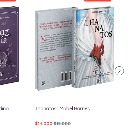
dina
Thanatos | Mabel Barnes
A
Ma
$14.000
$15.000
$