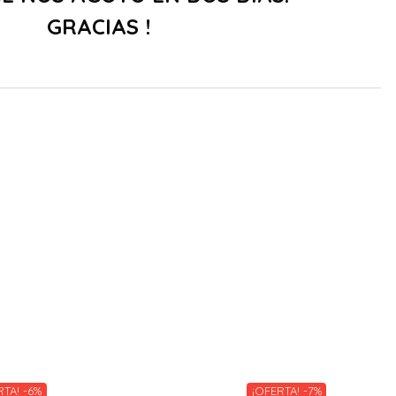
GRACIAS !
RTA! -6%
¡OFERTA! -7%