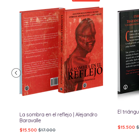
El triángu
La sombra en el reflejo | Alejandro
Baravalle
$15.500
$
$15.500
$17.000