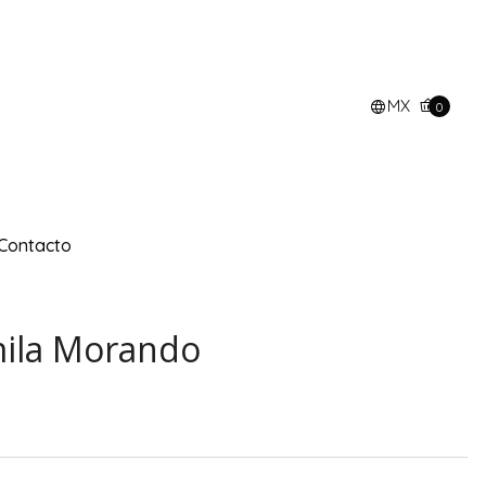
MX
0
Contacto
mila Morando