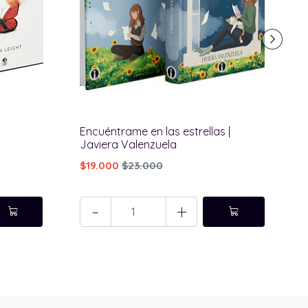
Encuéntrame en las estrellas |
La
Javiera Valenzuela
IN
$19.000
$23.000
$1
-
+