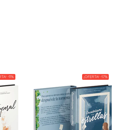
TA! -11%
¡OFERTA! -17%