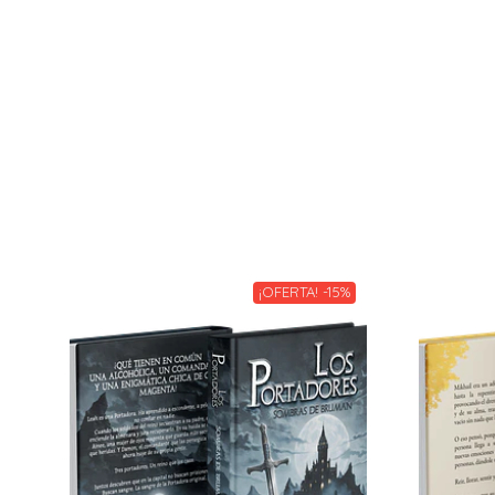
¡OFERTA! -15%