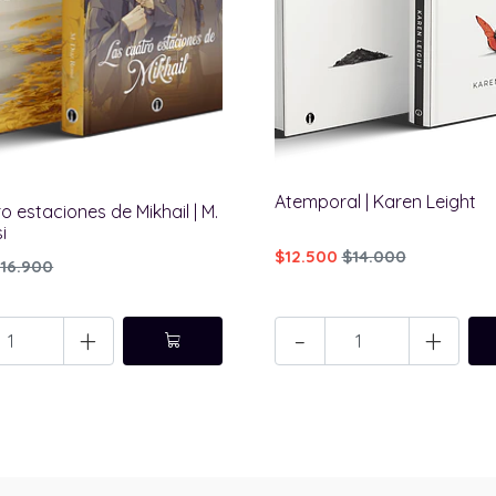
Atemporal | Karen Leight
o estaciones de Mikhail | M.
i
$12.500
$14.000
16.900
+
-
+